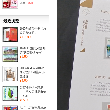
销量：
8200
最近浏览
2025年邮票年册（总
公司预订册）
¥118.00
1998-14 重庆风貌 邮
票(购四套供方连)
¥1.80
2013-14M 金铜佛造
像 小型张 铜鎏金佛
教造像...
¥4.00
CNT-6 电信与环境
——第27届世界电信
日纪念...
¥65.00
纪82 庆祝朝鲜解放