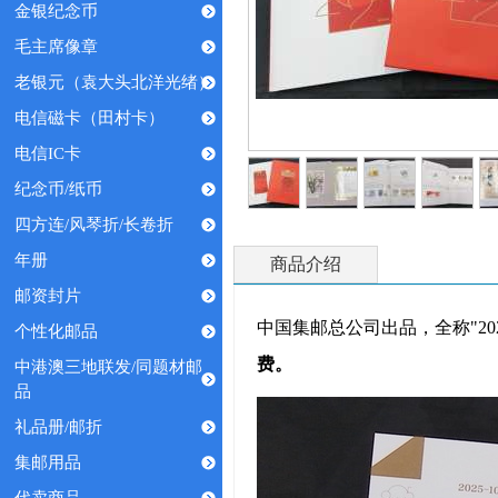
金银纪念币
毛主席像章
老银元（袁大头北洋光绪）
电信磁卡（田村卡）
电信IC卡
纪念币/纸币
四方连/风琴折/长卷折
年册
商品介绍
邮资封片
中国集邮总公司出品，全称"2
个性化邮品
费。
中港澳三地联发/同题材邮
品
礼品册/邮折
集邮用品