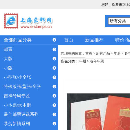
您好，欢迎来到上
全部商品分类
首页
新品推荐
特价商
邮票
您现在的位置：
首页
>
所有产品
>
年册
>
各
大版
所在分类：
年册
>
各年年票
小版
小型张/小全张
特殊版张/型张/全张
吉祥号码专区
小本票/大本册
最佳邮票评选系列
恭贺新禧系列