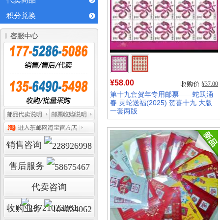
代卖商品
积分兑换
¥58.00
¥37.00
第十九套贺年专用邮票——蛇跃涌
春 灵蛇送福(2025) 贺喜十九 大版
一套两版
销量:
44
销售咨询
售后服务
代卖咨询
收购业务