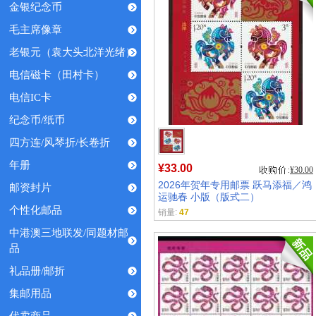
金银纪念币
毛主席像章
老银元（袁大头北洋光绪）
电信磁卡（田村卡）
电信IC卡
纪念币/纸币
四方连/风琴折/长卷折
年册
¥33.00
¥30.00
2026年贺年专用邮票 跃马添福／鸿
邮资封片
运驰春 小版（版式二）
个性化邮品
销量:
47
中港澳三地联发/同题材邮
品
礼品册/邮折
集邮用品