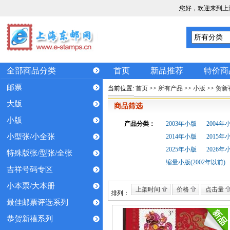
您好，欢迎来到上
全部商品分类
首页
新品推荐
特价商
邮票
当前位置:
首页
>>
所有产品
>>
小版
>>
贺新
大版
商品筛选
小版
产品分类：
2003年小版
2004年
小型张/小全张
2014年小版
2015年
2025年小版
2026年
特殊版张/型张/全张
缩量小版(2002年以前)
吉祥号码专区
小本票/大本册
上架时间
价格
点击量
排列：
最佳邮票评选系列
恭贺新禧系列