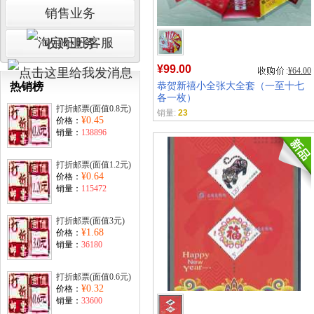
销售业务
收购业务
¥99.00
¥64.00
恭贺新禧小全张大全套（一至十七
热销榜
各一枚）
打折邮票(面值0.8元)
销量:
23
¥0.45
价格：
销量：
138896
打折邮票(面值1.2元)
¥0.64
价格：
销量：
115472
打折邮票(面值3元)
¥1.68
价格：
销量：
36180
打折邮票(面值0.6元)
¥0.32
价格：
销量：
33600