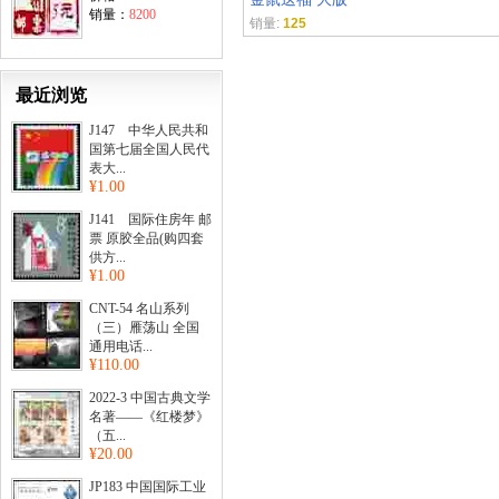
销量：
8200
销量:
125
最近浏览
J147 中华人民共和
国第七届全国人民代
表大...
¥1.00
J141 国际住房年 邮
票 原胶全品(购四套
供方...
¥1.00
CNT-54 名山系列
（三）雁荡山 全国
通用电话...
¥110.00
2022-3 中国古典文学
名著——《红楼梦》
（五...
¥20.00
JP183 中国国际工业