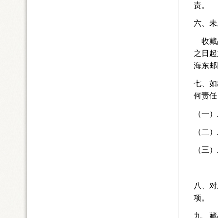
责。
六、未
收藏
之日起
海东邮
七、如
何责任
（一）
（二）
（三）
八、对
项。
九、藏