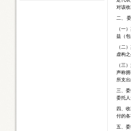
对该收
二、
（一）
益（包
（二）
虚构之
（三）
声称拥
所支出
三、委
委托人
四、收
付的各
五、委