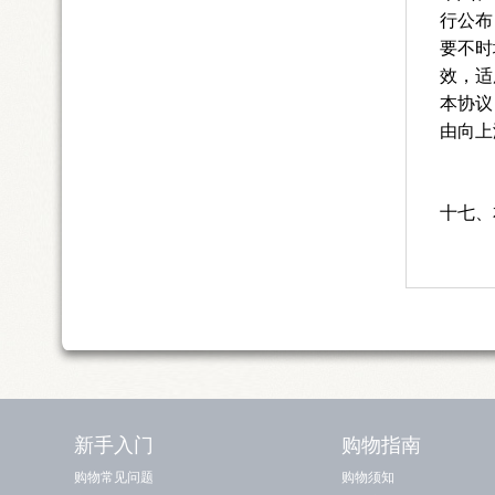
行公布
要不时
效，适
本协议
由向上
十七、
新手入门
购物指南
购物常见问题
购物须知