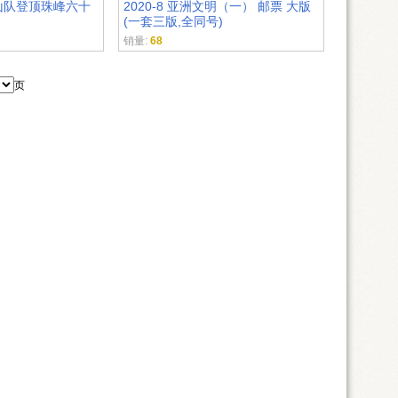
国登山队登顶珠峰六十
2020-8 亚洲文明（一） 邮票 大版
(一套三版,全同号)
销量:
68
页