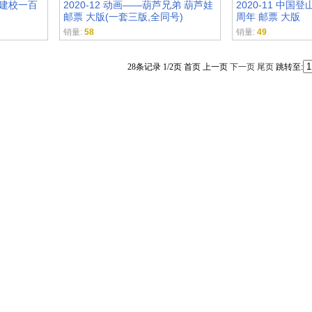
学建校一百
2020-12 动画——葫芦兄弟 葫芦娃
2020-11 中
邮票 大版(一套三版,全同号)
周年 邮票 大版
销量:
58
销量:
49
28条记录 1/2页 首页 上一页
下一页
尾页
跳转至: