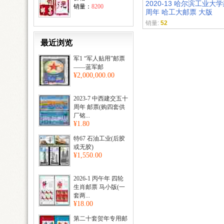
2020-13 哈尔滨工业大
销量：
8200
周年 哈工大邮票 大版
销量:
52
最近浏览
军1 “军人贴用”邮票
——蓝军邮
¥2,000,000.00
2023-7 中西建交五十
周年 邮票(购四套供
厂铭...
¥1.80
特67 石油工业(后胶
或无胶)
¥1,550.00
2026-1 丙午年 四轮
生肖邮票 马小版(一
套两...
¥18.00
第二十套贺年专用邮