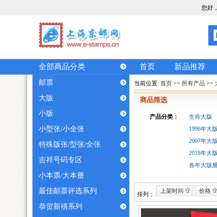
您好
全部商品分类
首页
新品推荐
邮票
当前位置:
首页
>>
所有产品
>>
大版
商品筛选
小版
产品分类：
生肖大版
小型张/小全张
1996年大
2007年大
特殊版张/型张/全张
2018年大
吉祥号码专区
各年大版
小本票/大本册
最佳邮票评选系列
上架时间
价格
排列：
恭贺新禧系列