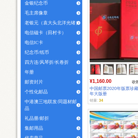
金银纪念币
毛主席像章
老银元（袁大头北洋光绪）
电信磁卡（田村卡）
电信IC卡
纪念币/纸币
四方连/风琴折/长卷折
年册
¥1,160.00
邮资封片
中国邮票2020年版票珍藏册
个性化邮品
年大版册
销量:
34
中港澳三地联发/同题材邮
品
礼品册/邮折
集邮用品