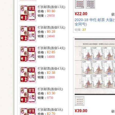
打折邮票(面值1.5元)
¥0.80
价格：
¥22.00
销量：
29050
2020-18 华佗 邮票 大版
全同号)
打折邮票(面值0.5元)
销量:
27
¥0.28
价格：
销量：
24840
打折邮票(面值5.4元)
¥2.85
价格：
销量：
14000
打折邮票(面值4.5元)
¥2.38
价格：
销量：
12800
打折邮票(面值6元)
¥3.30
价格：
销量：
9750
打折邮票(面值5元)
¥39.00
¥2.70
价格：