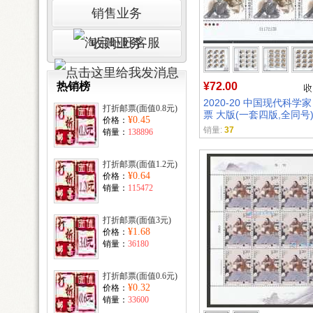
销售业务
收购业务
热销榜
¥72.00
2020-20 中国现代科学
打折邮票(面值0.8元)
票 大版(一套四版,全同号
¥0.45
价格：
销量:
37
销量：
138896
打折邮票(面值1.2元)
¥0.64
价格：
销量：
115472
打折邮票(面值3元)
¥1.68
价格：
销量：
36180
打折邮票(面值0.6元)
¥0.32
价格：
销量：
33600