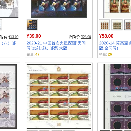
¥39.00
¥58.00
¥43.00
¥23.00
家（八）邮
2020-21 中国首次火星探测“天问一
2020-14 莫高
)
号”发射成功 邮票 大版
版,全同号)
销量:
47
销量:
26