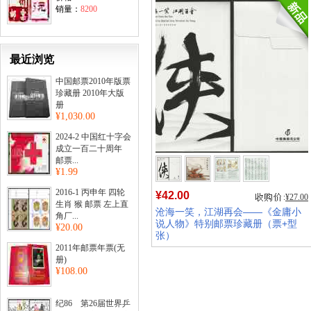
销量：
8200
最近浏览
中国邮票2010年版票
珍藏册 2010年大版
册
¥1,030.00
2024-2 中国红十字会
成立一百二十周年
邮票...
¥1.99
2016-1 丙申年 四轮
¥42.00
¥27.00
生肖 猴 邮票 左上直
沧海一笑，江湖再会——《金庸小
角厂...
说人物》特别邮票珍藏册（票+型
¥20.00
张）
2011年邮票年票(无
销量:
65
册)
¥108.00
纪86 第26届世界乒