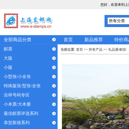
您好，欢迎来到上
全部商品分类
首页
新品推荐
特价商
邮票
当前位置:
首页
>>
所有产品
>>
礼品册/邮折
大版
小版
小型张/小全张
特殊版张/型张/全张
吉祥号码专区
小本票/大本册
最佳邮票评选系列
恭贺新禧系列