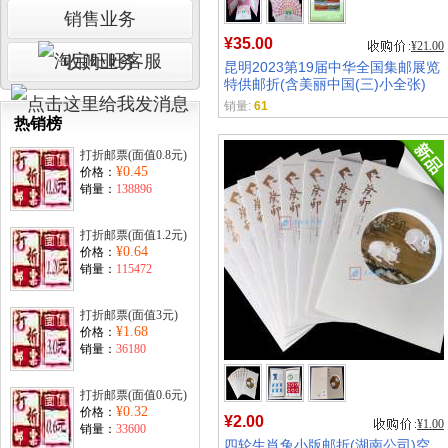
销售业务
¥35.00
¥21.00
收购业务
昆明2023第19届中华全国集邮展览
特供邮折(含美丽中国(三)小全张)
销量:
61
热销榜
打折邮票(面值0.8元)
¥0.45
价格：
销量：
138896
打折邮票(面值1.2元)
¥0.64
价格：
销量：
115472
打折邮票(面值3元)
¥1.68
价格：
销量：
36180
打折邮票(面值0.6元)
¥0.32
价格：
¥2.00
¥1.00
销量：
33600
四轮生肖兔小版邮折(湖南公司)空