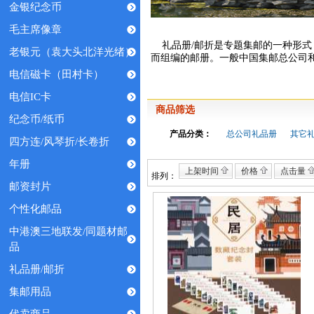
金银纪念币
毛主席像章
礼品册/邮折是专题集邮的一种形式
老银元（袁大头北洋光绪）
而组编的邮册。一般中国集邮总公司
电信磁卡（田村卡）
电信IC卡
商品筛选
纪念币/纸币
产品分类：
总公司礼品册
其它
四方连/风琴折/长卷折
年册
上架时间
价格
点击量
排列：
邮资封片
个性化邮品
中港澳三地联发/同题材邮
品
礼品册/邮折
集邮用品