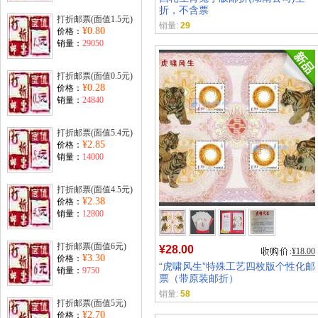
折，不含票
打折邮票(面值1.5元)
销量:
29
¥0.80
价格：
销量：
29050
打折邮票(面值0.5元)
¥0.28
价格：
销量：
24840
打折邮票(面值5.4元)
¥2.85
价格：
销量：
14000
打折邮票(面值4.5元)
¥2.38
价格：
销量：
12800
打折邮票(面值6元)
¥28.00
¥18.00
¥3.30
价格：
“虎啸风生”特殊工艺四枚版个性化邮
销量：
9750
票（带原装邮折）
销量:
58
打折邮票(面值5元)
¥2.70
价格：