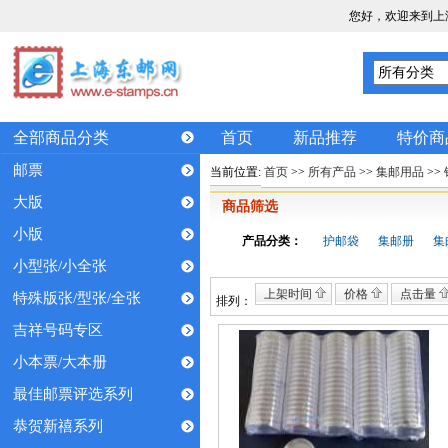
您好，欢迎来到上
全部商品分类
首页
新品推荐
特价商
邮票
当前位置:
首页
>>
所有产品
>>
集邮用品
>>
大版
商品筛选
小版
产品分类：
护邮袋
集邮册
集
小型张/小全张
上架时间
价格
点击量
特殊版张/型张/全张
排列：
吉祥号码专区
小本票/大本册
最佳邮票评选系列
恭贺新禧系列