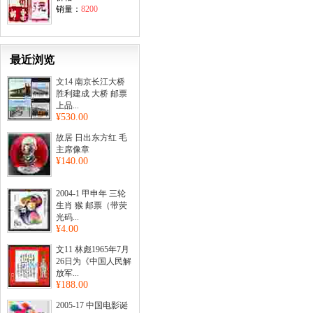
销量：
8200
最近浏览
文14 南京长江大桥
胜利建成 大桥 邮票
上品...
¥530.00
故居 日出东方红 毛
主席像章
¥140.00
2004-1 甲申年 三轮
生肖 猴 邮票（带荧
光码...
¥4.00
文11 林彪1965年7月
26日为《中国人民解
放军...
¥188.00
2005-17 中国电影诞