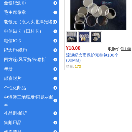
金银纪念币
毛主席像章
老银元（袁大头北洋光绪）
电信磁卡（田村卡）
电信IC卡
¥18.00
¥11.00
纪念币/纸币
流通纪念币保护壳整包100个
四方连/风琴折/长卷折
(30MM)
销量:
173
年册
邮资封片
个性化邮品
中港澳三地联发/同题材邮
品
礼品册/邮折
集邮用品