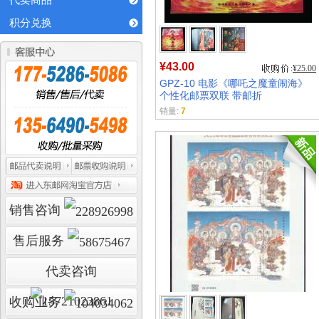
代卖商品
积分兑换
¥43.00
¥25.00
GPZ-10 电影《哪吒之魔童闹海》
个性化邮票双联 带邮折
销量:
7
销售咨询
售后服务
代卖咨询
收购业务