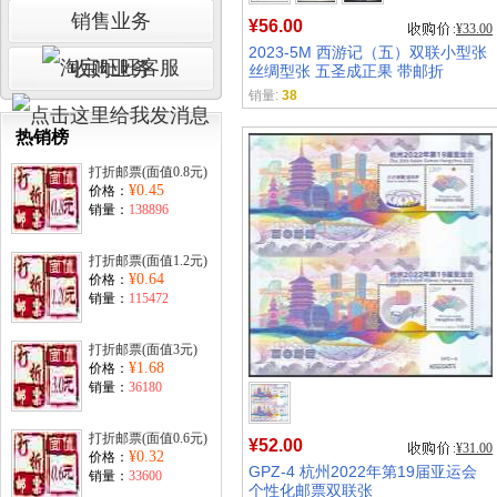
销售业务
¥56.00
¥33.00
2023-5M 西游记（五）双联小型张
收购业务
丝绸型张 五圣成正果 带邮折
销量:
38
热销榜
打折邮票(面值0.8元)
¥0.45
价格：
销量：
138896
打折邮票(面值1.2元)
¥0.64
价格：
销量：
115472
打折邮票(面值3元)
¥1.68
价格：
销量：
36180
打折邮票(面值0.6元)
¥52.00
¥31.00
¥0.32
价格：
GPZ-4 杭州2022年第19届亚运会
销量：
33600
个性化邮票双联张