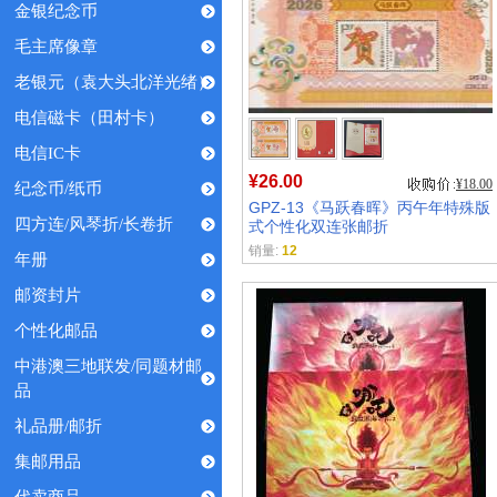
金银纪念币
毛主席像章
老银元（袁大头北洋光绪）
电信磁卡（田村卡）
电信IC卡
¥26.00
¥18.00
纪念币/纸币
GPZ-13《马跃春晖》丙午年特殊版
四方连/风琴折/长卷折
式个性化双连张邮折
销量:
12
年册
邮资封片
个性化邮品
中港澳三地联发/同题材邮
品
礼品册/邮折
集邮用品