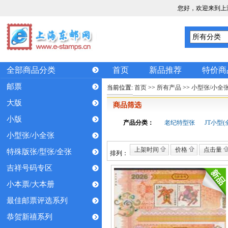
您好，欢迎来到上
全部商品分类
首页
新品推荐
特价商
邮票
当前位置:
首页
>>
所有产品
>>
小型张/小全
大版
商品筛选
小版
产品分类：
老纪特型张
JT小型(
小型张/小全张
上架时间
价格
点击量
特殊版张/型张/全张
排列：
吉祥号码专区
小本票/大本册
最佳邮票评选系列
恭贺新禧系列