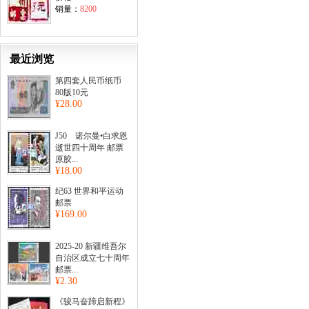
销量：
8200
最近浏览
第四套人民币纸币
80版10元
¥28.00
J50 诺尔曼•白求恩
逝世四十周年 邮票
原胶...
¥18.00
纪63 世界和平运动
邮票
¥169.00
2025-20 新疆维吾尔
自治区成立七十周年
邮票...
¥2.30
《骏马奋蹄启新程》