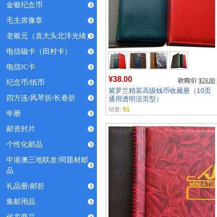
金银纪念币
毛主席像章
老银元（袁大头北洋光绪）
电信磁卡（田村卡）
电信IC卡
¥38.00
¥24.00
纪念币/纸币
紫罗兰精装高级钱币收藏册（10页
四方连/风琴折/长卷折
通用透明活页型）
销量:
51
年册
邮资封片
个性化邮品
中港澳三地联发/同题材邮
品
礼品册/邮折
集邮用品