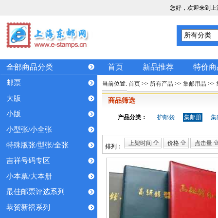
您好，欢迎来到上
全部商品分类
首页
新品推荐
特价商
邮票
当前位置:
首页
>>
所有产品
>>
集邮用品
>>
大版
商品筛选
小版
产品分类：
护邮袋
集邮册
集
小型张/小全张
上架时间
价格
点击量
特殊版张/型张/全张
排列：
吉祥号码专区
小本票/大本册
最佳邮票评选系列
恭贺新禧系列