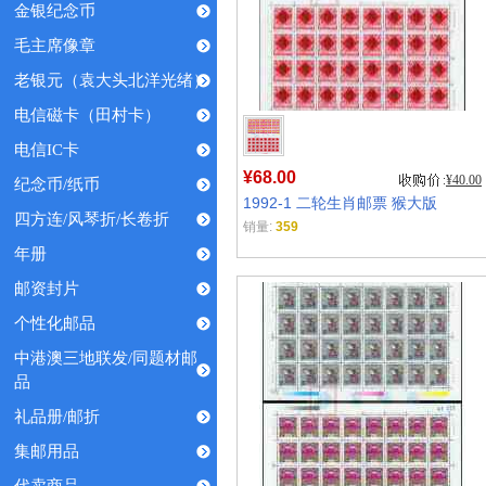
金银纪念币
毛主席像章
老银元（袁大头北洋光绪）
电信磁卡（田村卡）
电信IC卡
¥68.00
¥40.00
纪念币/纸币
1992-1 二轮生肖邮票 猴大版
四方连/风琴折/长卷折
销量:
359
年册
邮资封片
个性化邮品
中港澳三地联发/同题材邮
品
礼品册/邮折
集邮用品