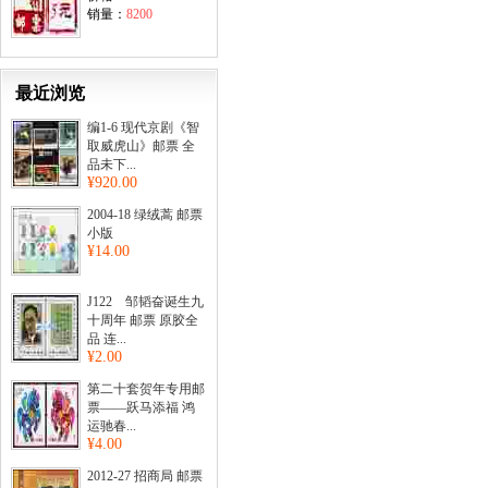
销量：
8200
最近浏览
编1-6 现代京剧《智
取威虎山》邮票 全
品未下...
¥920.00
2004-18 绿绒蒿 邮票
小版
¥14.00
J122 邹韬奋诞生九
十周年 邮票 原胶全
品 连...
¥2.00
第二十套贺年专用邮
票——跃马添福 鸿
运驰春...
¥4.00
2012-27 招商局 邮票