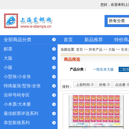
您好，欢迎来到上
全部商品分类
首页
新品推荐
特价商
邮票
当前位置:
首页
>>
所有产品
>>
大版
>>
生肖
大版
商品筛选
小版
产品分类：
一轮生肖大版
二轮
小型张/小全张
上架时间
价格
点击量
特殊版张/型张/全张
排列：
吉祥号码专区
小本票/大本册
最佳邮票评选系列
恭贺新禧系列