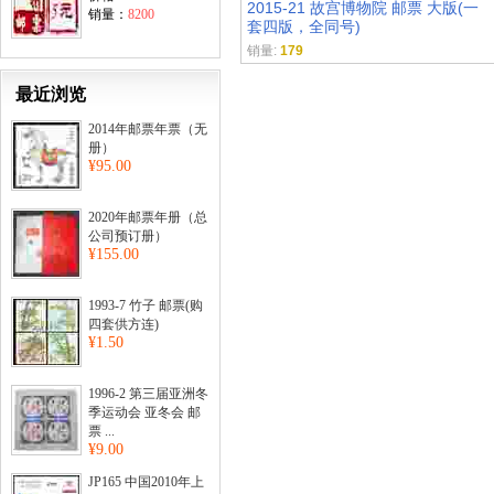
2015-21 故宫博物院 邮票 大版(一
销量：
8200
套四版，全同号)
销量:
179
最近浏览
2014年邮票年票（无
册）
¥95.00
2020年邮票年册（总
公司预订册）
¥155.00
1993-7 竹子 邮票(购
四套供方连)
¥1.50
1996-2 第三届亚洲冬
季运动会 亚冬会 邮
票 ...
¥9.00
JP165 中国2010年上