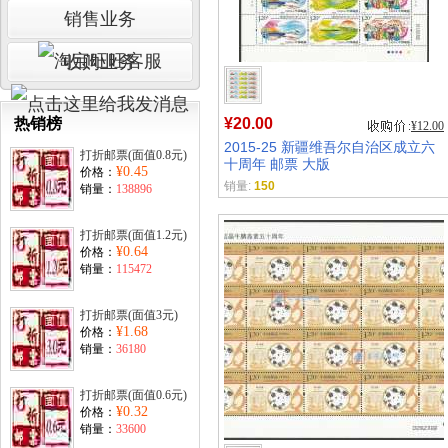
销售业务
收购业务
热销榜
¥20.00
¥12.00
2015-25 新疆维吾尔自治区成立六
打折邮票(面值0.8元)
十周年 邮票 大版
¥0.45
价格：
销量:
150
销量：
138896
打折邮票(面值1.2元)
¥0.64
价格：
销量：
115472
打折邮票(面值3元)
¥1.68
价格：
销量：
36180
打折邮票(面值0.6元)
¥0.32
价格：
销量：
33600