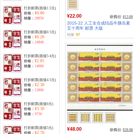
打折邮票(面值1.5元)
¥0.80
价格：
¥22.00
¥13.00
销量：
29050
2015-22 人工全合成结晶牛胰岛素
五十周年 邮票 大版
打折邮票(面值0.5元)
销量:
97
¥0.28
价格：
销量：
24840
打折邮票(面值5.4元)
¥2.85
价格：
销量：
14000
打折邮票(面值4.5元)
¥2.38
价格：
销量：
12800
打折邮票(面值6元)
¥3.30
价格：
销量：
9750
打折邮票(面值5元)
¥48.00
¥28.00
¥2.70
价格：