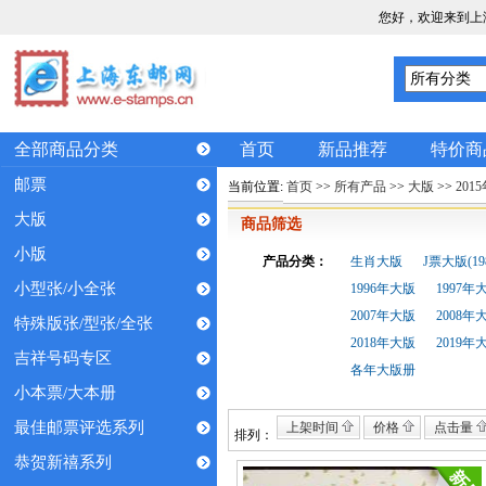
您好，欢迎来到上
全部商品分类
首页
新品推荐
特价商
邮票
当前位置:
首页
>>
所有产品
>>
大版
>>
201
大版
商品筛选
小版
产品分类：
生肖大版
J票大版(198
小型张/小全张
1996年大版
1997年
2007年大版
2008年
特殊版张/型张/全张
2018年大版
2019年
吉祥号码专区
各年大版册
小本票/大本册
最佳邮票评选系列
上架时间
价格
点击量
排列：
恭贺新禧系列