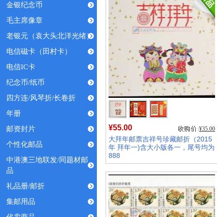
金银纪念币
毛主席像章
老银元（袁大头北洋光绪）
电信磁卡（田村卡）
电信IC卡
纪念币/纸币
四方连/风琴折/长卷折
年册
¥55.00
邮资封片
¥35.00
大拜年邮票吉祥号珍藏邮折（2015
个性化邮品
年 拜年一)含大小版各一，尾号均为
888
中港澳三地联发/同题材邮
销量:
13
品
礼品册/邮折
集邮用品