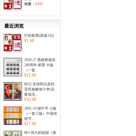
销量：
8200
最近浏览
打折邮票(面值3元)
¥1.68
2020-27 恩格斯诞辰
200周年 邮票 大版
（一套...
¥22.00
特52 支持阿尔及利
亚民族解放斗争(后
胶或无...
¥35.00
2001-10 端午节 小版
（一套三版）中国传
统节...
¥27.00
特3 伟大的祖国（第