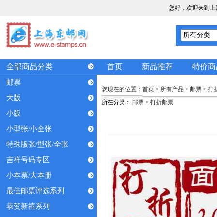
您好，欢迎来到上
全部商品分类
首页
新品推荐
特价商
邮票
您现在的位置：
首页
>
所有产品
>
邮票
>
打
大版
所在分类：
邮票
>
打折邮票
小版
小型张/小全张
特殊版张/型张/全张
吉祥号码专区
小本票/大本册
最佳邮票评选系列
恭贺新禧系列