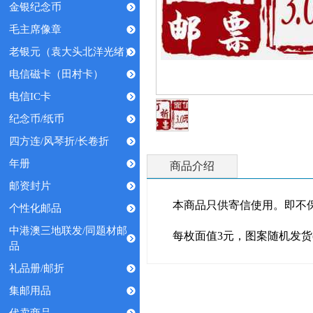
金银纪念币
毛主席像章
老银元（袁大头北洋光绪）
电信磁卡（田村卡）
电信IC卡
纪念币/纸币
四方连/风琴折/长卷折
年册
商品介绍
邮资封片
本商品
只供寄信使用。即不
个性化邮品
中港澳三地联发/同题材邮
每枚面值3元，图案随机发货(
品
礼品册/邮折
集邮用品